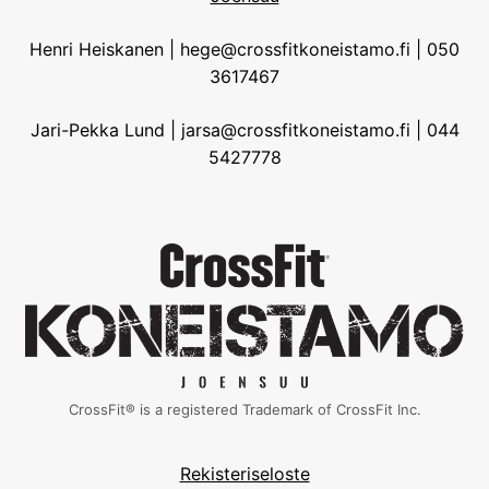
Henri Heiskanen | hege@crossfitkoneistamo.fi | 050
3617467
Jari-Pekka Lund | jarsa@crossfitkoneistamo.fi | 044
5427778
CrossFit® is a registered Trademark of CrossFit Inc.
Rekisteriseloste