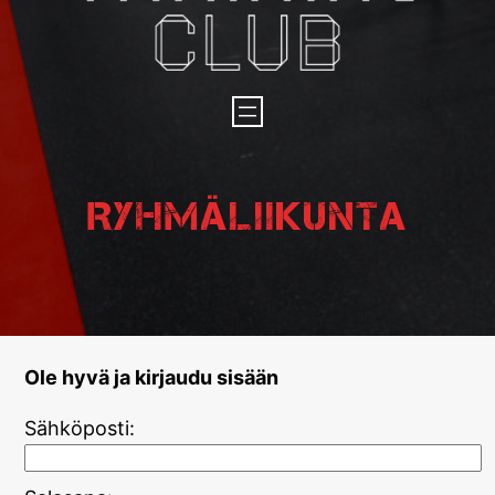
Ryhmäliikunta
Ole hyvä ja kirjaudu sisään
Sähköposti: