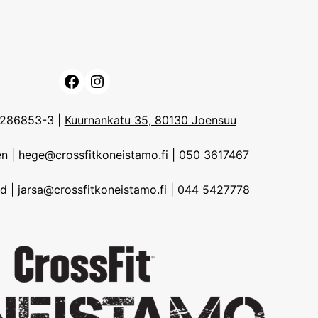
Facebook
Instagram
3286853-3 |
Kuurnankatu 35, 80130 Joensuu
n | hege@crossfitkoneistamo.fi | 050 3617467
d | jarsa@crossfitkoneistamo.fi | 044 5427778