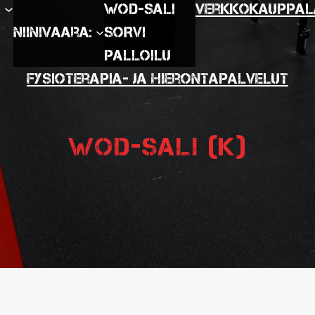
:
WOD-SALI
Verkkokauppa
L
Niinivaara:
SORVI
Palloilu
Fysioterapia- ja hierontapalvelut
WOD-sali (K)