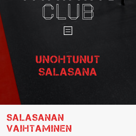
Unohtunut
salasana
Salasanan
vaihtaminen