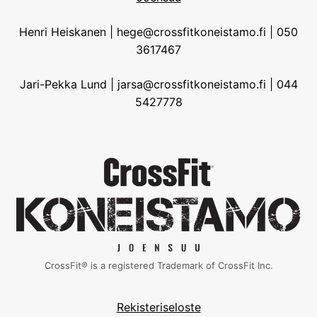
Henri Heiskanen | hege@crossfitkoneistamo.fi | 050
3617467
Jari-Pekka Lund | jarsa@crossfitkoneistamo.fi | 044
5427778
CrossFit® is a registered Trademark of CrossFit Inc.
Rekisteriseloste