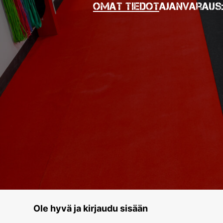
Omat tiedot
Ajanvaraus
Ole hyvä ja kirjaudu sisään