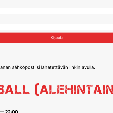
anan sähköpostiisi lähetettävän linkin avulla.
eball (alehintai
 — 22:00