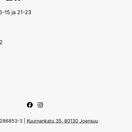
6-15 ja 21-23
0
2
Facebook
Instagram
3286853-3 |
Kuurnankatu 35, 80130 Joensuu