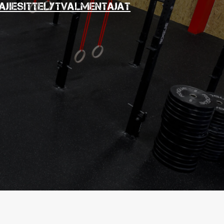
ajiesittelyt
Valmentajat