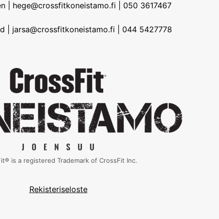
n | hege@crossfitkoneistamo.fi | 050 3617467
d | jarsa@crossfitkoneistamo.fi | 044 5427778
it® is a registered Trademark of CrossFit Inc.
Rekisteriseloste