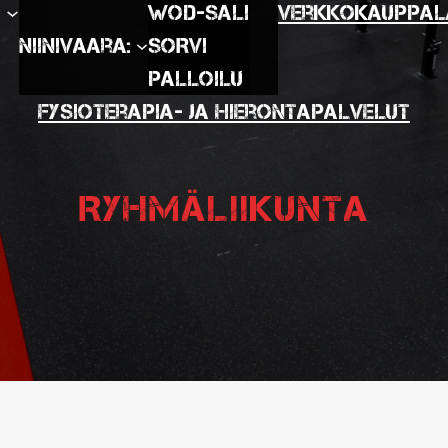
:
WOD-SALI
Verkkokauppa
L
Niinivaara:
SORVI
Palloilu
Fysioterapia- ja hierontapalvelut
Ryhmäliikunta