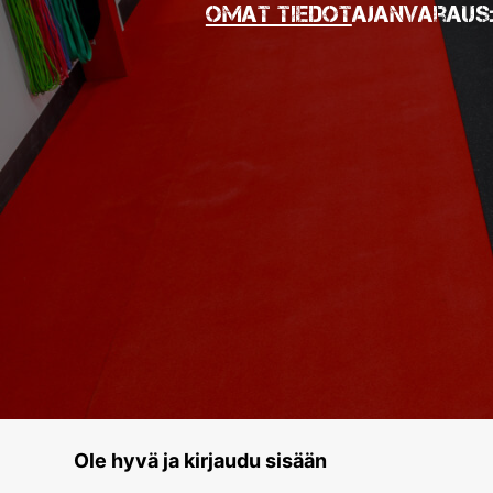
Omat tiedot
Ajanvaraus
Ole hyvä ja kirjaudu sisään