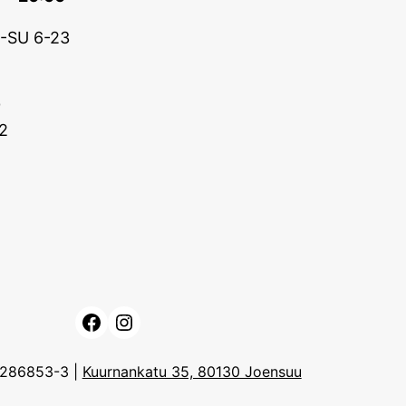
A-SU 6-23
0
2
Facebook
Instagram
3286853-3 |
Kuurnankatu 35, 80130 Joensuu