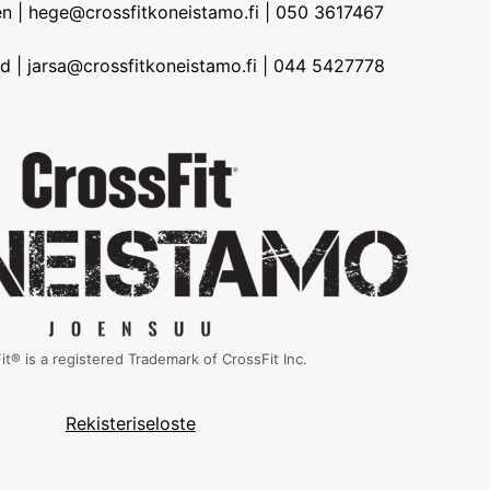
n | hege@crossfitkoneistamo.fi | 050 3617467
d | jarsa@crossfitkoneistamo.fi | 044 5427778
it® is a registered Trademark of CrossFit Inc.
Rekisteriseloste