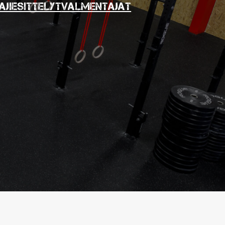
ajiesittelyt
Valmentajat