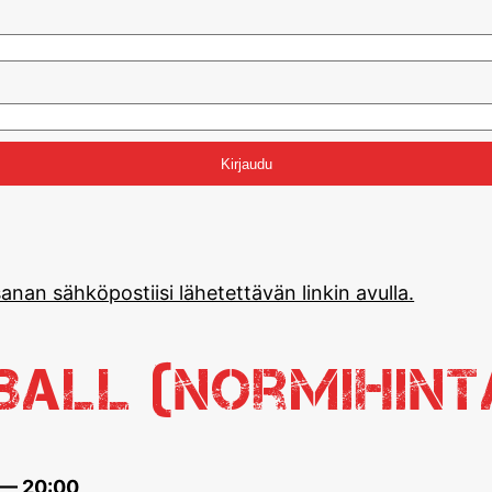
anan sähköpostiisi lähetettävän linkin avulla.
eball (normihint
 — 20:00