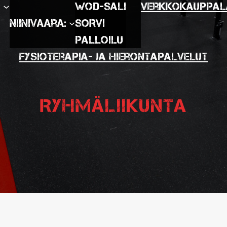
:
WOD-SALI
Verkkokauppa
L
Niinivaara:
SORVI
Palloilu
Fysioterapia- ja hierontapalvelut
Ryhmäliikunta