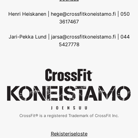
Henri Heiskanen | hege@crossfitkoneistamo.fi | 050
3617467
Jari-Pekka Lund | jarsa@crossfitkoneistamo.fi | 044
5427778
CrossFit® is a registered Trademark of CrossFit Inc.
Rekisteriseloste