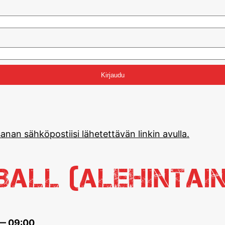
anan sähköpostiisi lähetettävän linkin avulla.
eball (alehintai
 — 09:00