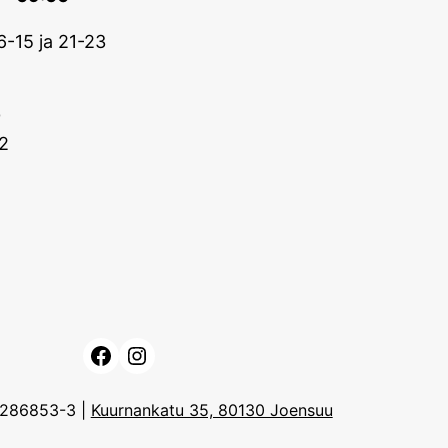
6-15 ja 21-23
0
2
Facebook
Instagram
3286853-3 |
Kuurnankatu 35, 80130 Joensuu