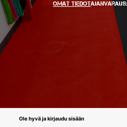
Omat tiedot
Ajanvaraus
Ole hyvä ja kirjaudu sisään