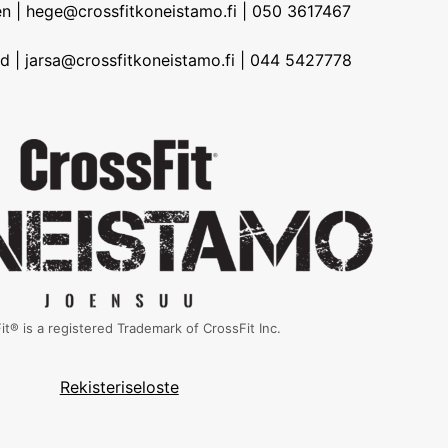
n | hege@crossfitkoneistamo.fi | 050 3617467
d | jarsa@crossfitkoneistamo.fi | 044 5427778
it® is a registered Trademark of CrossFit Inc.
Rekisteriseloste