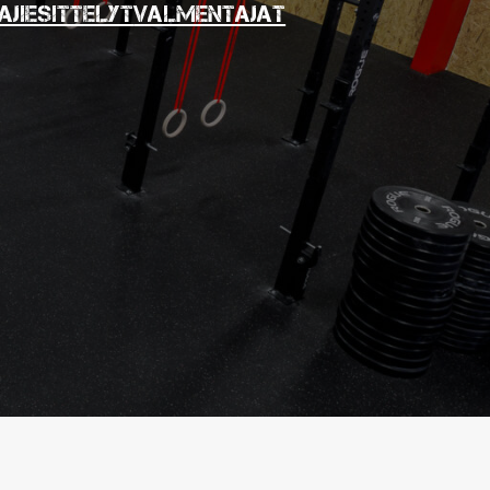
ajiesittelyt
Valmentajat