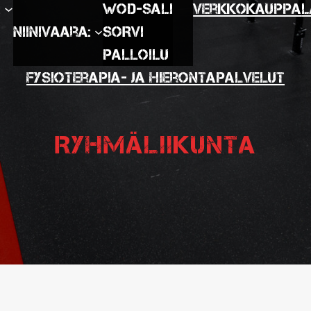
:
WOD-SALI
Verkkokauppa
L
Niinivaara:
SORVI
Palloilu
Fysioterapia- ja hierontapalvelut
Ryhmäliikunta