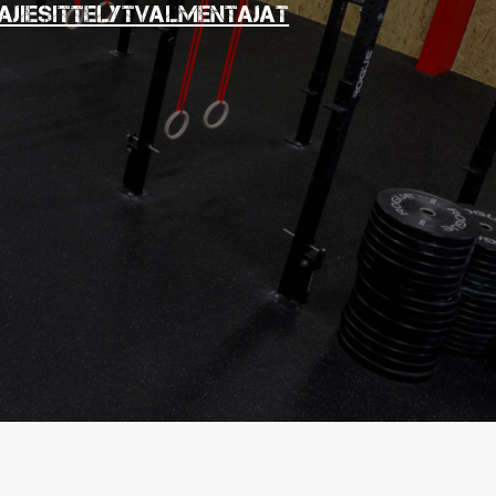
ajiesittelyt
Valmentajat