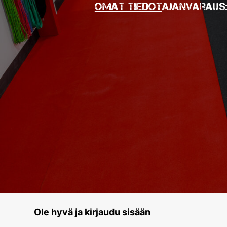
Omat tiedot
Ajanvaraus
Ole hyvä ja kirjaudu sisään