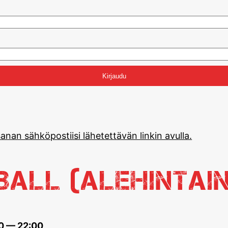
anan sähköpostiisi lähetettävän linkin avulla.
eball (alehintai
00 — 22:00