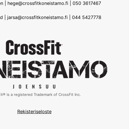
n | hege@crossfitkoneistamo.fi | 050 3617467
d | jarsa@crossfitkoneistamo.fi | 044 5427778
it® is a registered Trademark of CrossFit Inc.
Rekisteriseloste