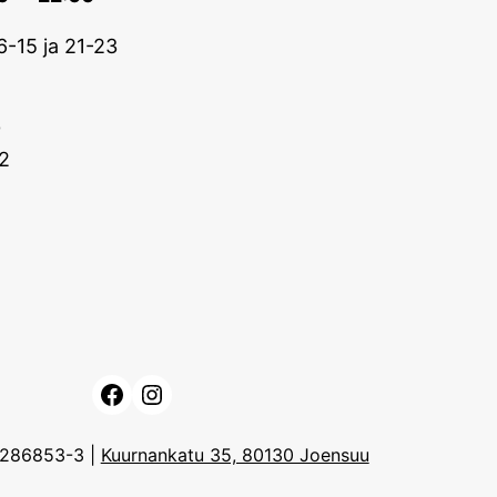
6-15 ja 21-23
0
2
Facebook
Instagram
3286853-3 |
Kuurnankatu 35, 80130 Joensuu