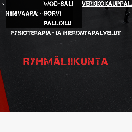
:
WOD-SALI
Verkkokauppa
L
Niinivaara:
SORVI
Palloilu
Fysioterapia- ja hierontapalvelut
Ryhmäliikunta