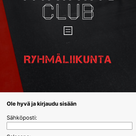
Ryhmäliikunta
Ole hyvä ja kirjaudu sisään
Sähköposti: