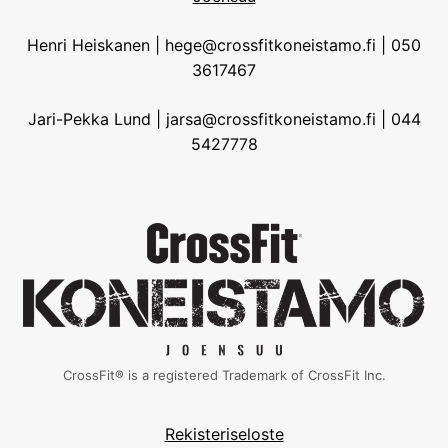
Henri Heiskanen | hege@crossfitkoneistamo.fi | 050
3617467
Jari-Pekka Lund | jarsa@crossfitkoneistamo.fi | 044
5427778
CrossFit® is a registered Trademark of CrossFit Inc.
Rekisteriseloste