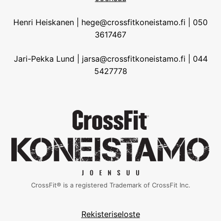
Henri Heiskanen | hege@crossfitkoneistamo.fi | 050
3617467
Jari-Pekka Lund | jarsa@crossfitkoneistamo.fi | 044
5427778
CrossFit® is a registered Trademark of CrossFit Inc.
Rekisteriseloste