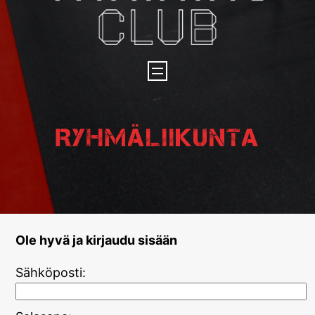
Ryhmäliikunta
Ole hyvä ja kirjaudu sisään
Sähköposti: