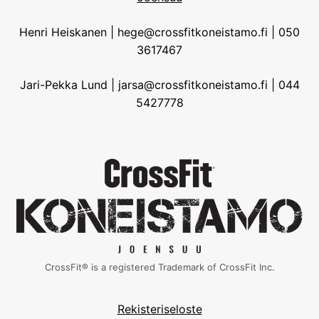
Henri Heiskanen | hege@crossfitkoneistamo.fi | 050
3617467
Jari-Pekka Lund | jarsa@crossfitkoneistamo.fi | 044
5427778
CrossFit® is a registered Trademark of CrossFit Inc.
Rekisteriseloste