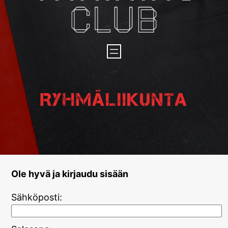
Ryhmäliikunta
Ole hyvä ja kirjaudu sisään
Sähköposti: