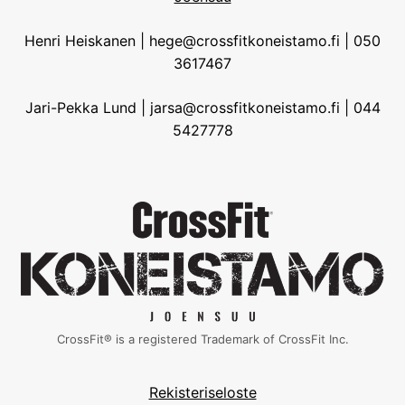
Henri Heiskanen | hege@crossfitkoneistamo.fi | 050
3617467
Jari-Pekka Lund | jarsa@crossfitkoneistamo.fi | 044
5427778
CrossFit® is a registered Trademark of CrossFit Inc.
Rekisteriseloste