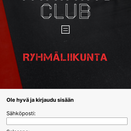
Ryhmäliikunta
Ole hyvä ja kirjaudu sisään
Sähköposti: