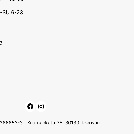
A-SU 6-23
0
2
Facebook
Instagram
3286853-3 |
Kuurnankatu 35, 80130 Joensuu