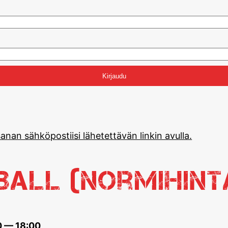
anan sähköpostiisi lähetettävän linkin avulla.
eball (normihint
0 — 18:00