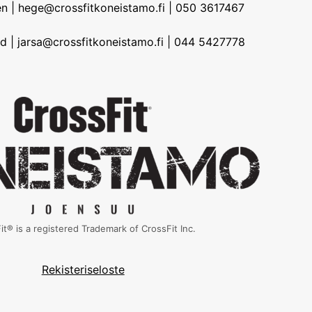
n | hege@crossfitkoneistamo.fi | 050 3617467
d | jarsa@crossfitkoneistamo.fi | 044 5427778
it® is a registered Trademark of CrossFit Inc.
Rekisteriseloste