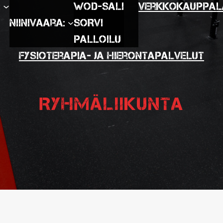
:
WOD-SALI
Verkkokauppa
L
Niinivaara:
SORVI
Palloilu
Fysioterapia- ja hierontapalvelut
Ryhmäliikunta