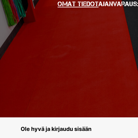
Omat tiedot
Ajanvaraus
Ole hyvä ja kirjaudu sisään