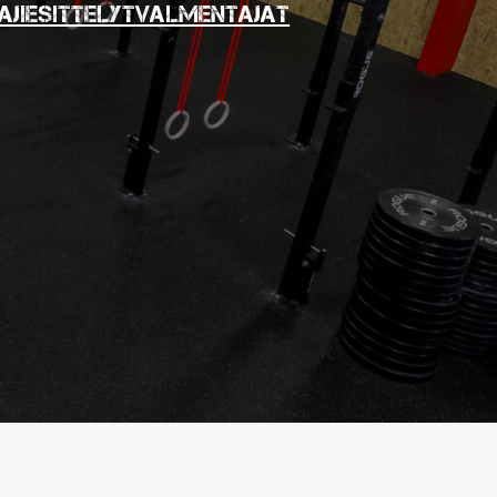
ajiesittelyt
Valmentajat