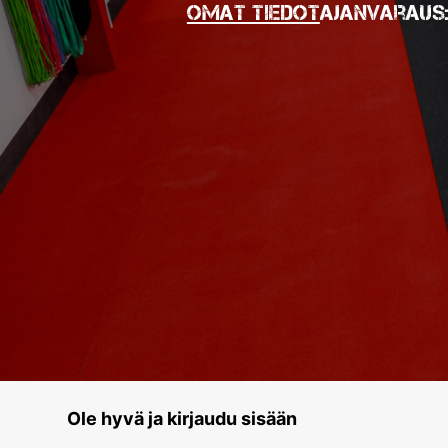
Omat tiedot
Ajanvaraus
Ole hyvä ja kirjaudu sisään