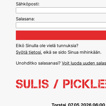
Sähköposti:
Salasana:
Eikö Sinulla ole vielä tunnuksia?
Syötä tietosi
, eikä se sido Sinua mihinkään.
Unohditko salasanasi?
Voit luoda uuden salas
Sulis / Pickl
Torstai, 07.05.2026 06:00