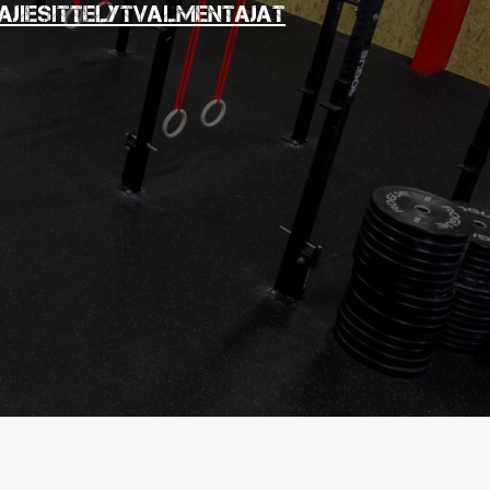
ajiesittelyt
Valmentajat