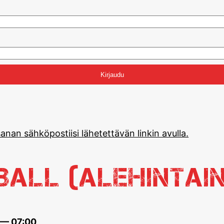
anan sähköpostiisi lähetettävän linkin avulla.
eball (alehintai
 — 07:00