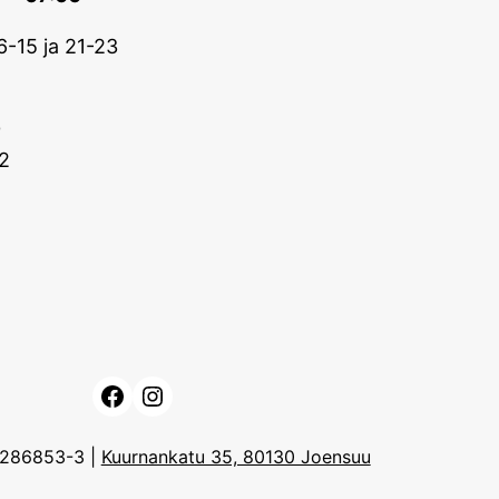
6-15 ja 21-23
0
2
Facebook
Instagram
3286853-3 |
Kuurnankatu 35, 80130 Joensuu