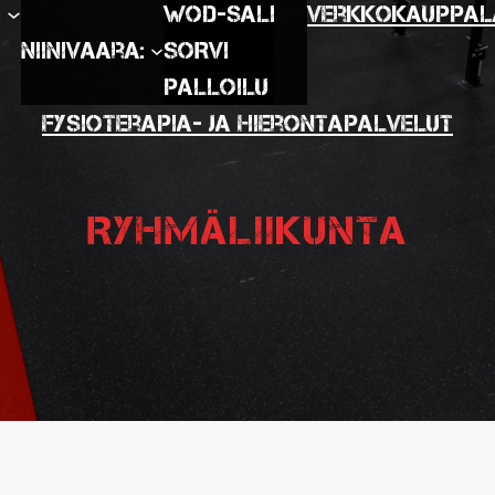
:
WOD-SALI
Verkkokauppa
L
Niinivaara:
SORVI
Palloilu
Fysioterapia- ja hierontapalvelut
Ryhmäliikunta