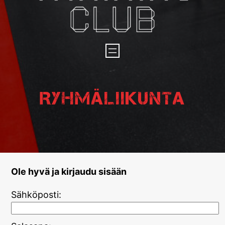
Ryhmäliikunta
Ole hyvä ja kirjaudu sisään
Sähköposti: