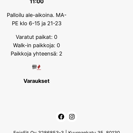
11:00
Palloilu ale-aikoina. MA-
PE klo 6-15 ja 21-23
Varatut paikat: 0
Walk-in paikkoja: 0
Paikkoja yhteensä: 2
Varaukset
Facebook
Instagram
EpicFit Oy 3286853-3 |
Kuurnankatu 35, 80130