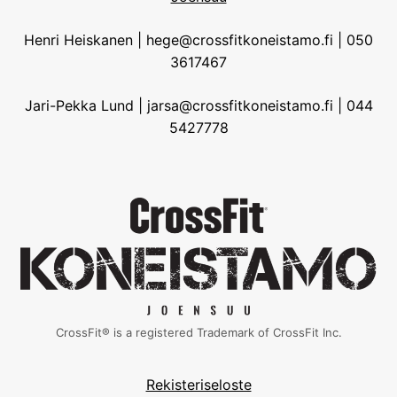
Henri Heiskanen | hege@crossfitkoneistamo.fi | 050
3617467
Jari-Pekka Lund | jarsa@crossfitkoneistamo.fi | 044
5427778
CrossFit® is a registered Trademark of CrossFit Inc.
Rekisteriseloste