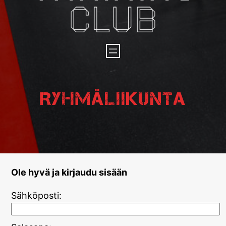
Ryhmäliikunta
Ole hyvä ja kirjaudu sisään
Sähköposti: