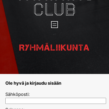
Ryhmäliikunta
Ole hyvä ja kirjaudu sisään
Sähköposti: