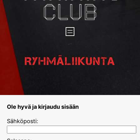
Ryhmäliikunta
Ole hyvä ja kirjaudu sisään
Sähköposti: