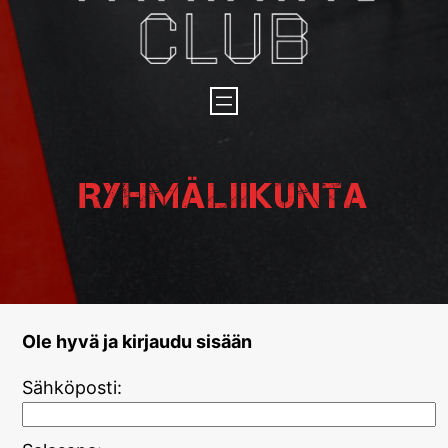
Ryhmäliikunta
Ole hyvä ja kirjaudu sisään
Sähköposti: