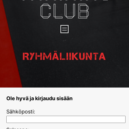
Ryhmäliikunta
Ole hyvä ja kirjaudu sisään
Sähköposti: