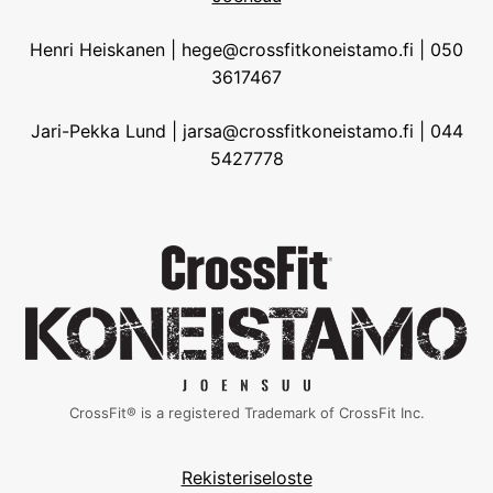
Henri Heiskanen | hege@crossfitkoneistamo.fi | 050
3617467
Jari-Pekka Lund | jarsa@crossfitkoneistamo.fi | 044
5427778
CrossFit® is a registered Trademark of CrossFit Inc.
Rekisteriseloste