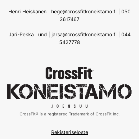
Henri Heiskanen | hege@crossfitkoneistamo.fi | 050
3617467
Jari-Pekka Lund | jarsa@crossfitkoneistamo.fi | 044
5427778
CrossFit® is a registered Trademark of CrossFit Inc.
Rekisteriseloste