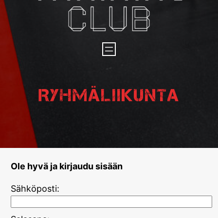
Ryhmäliikunta
Ole hyvä ja kirjaudu sisään
Sähköposti: