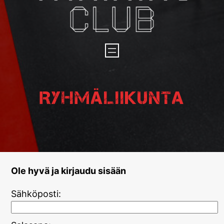
Ryhmäliikunta
Ole hyvä ja kirjaudu sisään
Sähköposti: