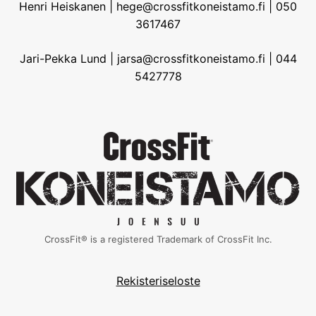
Henri Heiskanen | hege@crossfitkoneistamo.fi | 050
3617467
Jari-Pekka Lund | jarsa@crossfitkoneistamo.fi | 044
5427778
CrossFit® is a registered Trademark of CrossFit Inc.
Rekisteriseloste