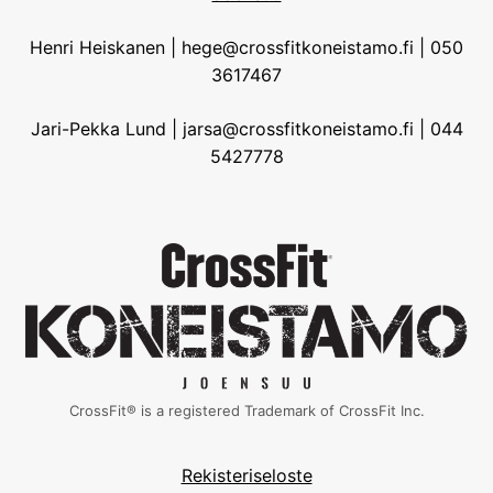
Henri Heiskanen | hege@crossfitkoneistamo.fi | 050
3617467
Jari-Pekka Lund | jarsa@crossfitkoneistamo.fi | 044
5427778
CrossFit® is a registered Trademark of CrossFit Inc.
Rekisteriseloste