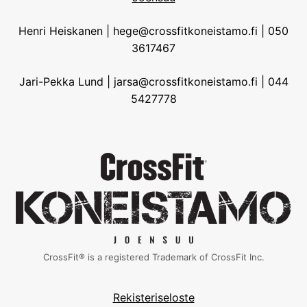
Henri Heiskanen | hege@crossfitkoneistamo.fi | 050
3617467
Jari-Pekka Lund | jarsa@crossfitkoneistamo.fi | 044
5427778
CrossFit® is a registered Trademark of CrossFit Inc.
Rekisteriseloste