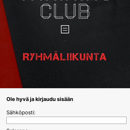
Ryhmäliikunta
Ole hyvä ja kirjaudu sisään
Sähköposti: