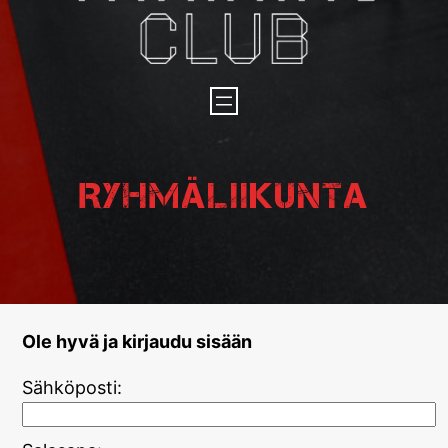
Ryhmäliikunta
Ole hyvä ja kirjaudu sisään
Sähköposti: