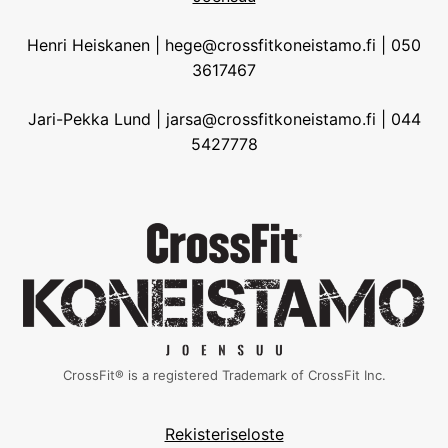
Henri Heiskanen | hege@crossfitkoneistamo.fi | 050
3617467
Jari-Pekka Lund | jarsa@crossfitkoneistamo.fi | 044
5427778
CrossFit® is a registered Trademark of CrossFit Inc.
Rekisteriseloste