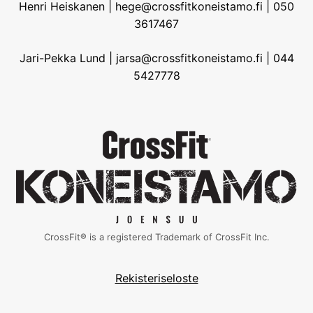
Henri Heiskanen | hege@crossfitkoneistamo.fi | 050
3617467
Jari-Pekka Lund | jarsa@crossfitkoneistamo.fi | 044
5427778
CrossFit® is a registered Trademark of CrossFit Inc.
Rekisteriseloste