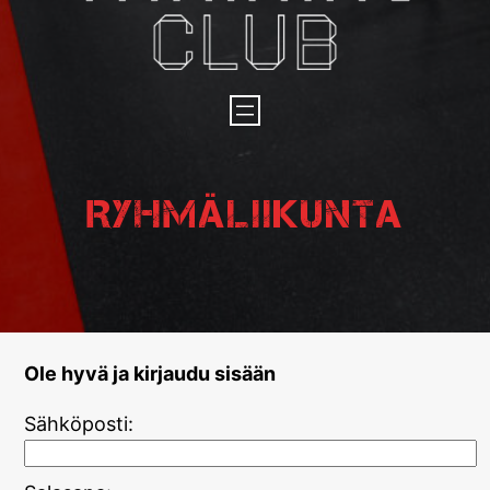
Ryhmäliikunta
Ole hyvä ja kirjaudu sisään
Sähköposti: