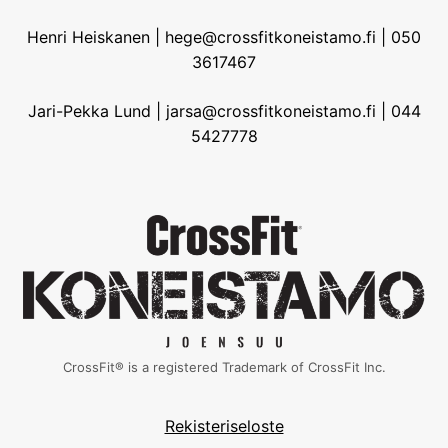
Henri Heiskanen | hege@crossfitkoneistamo.fi | 050
3617467
Jari-Pekka Lund | jarsa@crossfitkoneistamo.fi | 044
5427778
CrossFit® is a registered Trademark of CrossFit Inc.
Rekisteriseloste