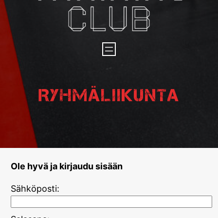
Ryhmäliikunta
Ole hyvä ja kirjaudu sisään
Sähköposti: